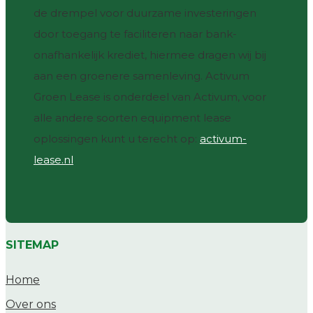
de drempel voor duurzame investeringen
door toegang te faciliteren naar bank-
onafhankelijk krediet, hiermee dragen wij bij
aan een groenere samenleving. Activum
Groen Lease is onderdeel van Activum, voor
alle andere soorten equipment lease
oplossingen kunt u terecht op:
activum-
lease.nl
SITEMAP
Home
Over ons