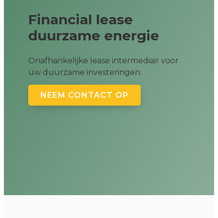
Financial lease
duurzame energie
Onafhankelijke lease intermediair voor
uw duurzame investeringen.
NEEM CONTACT OP