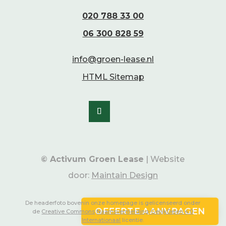
020 788 33 00
06 300 828 59
info@groen-lease.nl
HTML Sitemap
© Activum Groen Lease
| Website
door:
Maintain Design
De headerfoto bovenin onze homepage is gelicenseerd onder
OFFERTE AANVRAGEN
de
Creative Commons
Naamsvermelding-GelijkDelen 4.0
Internationaal
licentie.